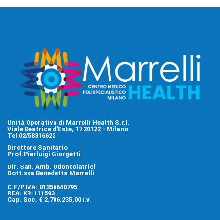
Unità Operativa di Marrelli Health S.r.l.
Viale Beatrice d'Este, 17 20122 - Milano
Tel 02/58316622
Direttore Sanitario
Prof.Pierluigi Giorgetti
Dir. San. Amb. Odontoiatrici
Dott.ssa Benedetta Marrelli
C.F/P.IVA: 01356640795
REA: KR-111593
Cap. Soc. € 2.706.235,00 i.v.