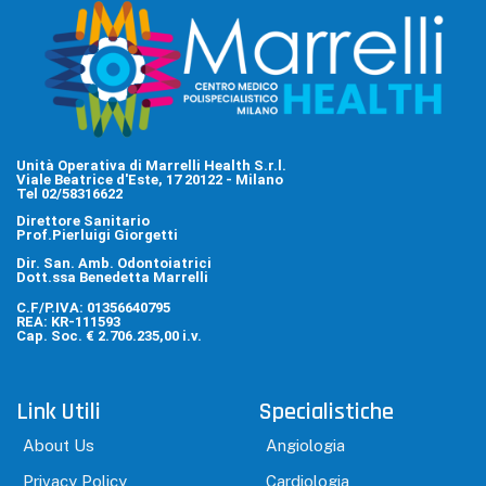
Unità Operativa di Marrelli Health S.r.l.
Viale Beatrice d'Este, 17 20122 - Milano
Tel 02/58316622
Direttore Sanitario
Prof.Pierluigi Giorgetti
Dir. San. Amb. Odontoiatrici
Dott.ssa Benedetta Marrelli
C.F/P.IVA: 01356640795
REA: KR-111593
Cap. Soc. € 2.706.235,00 i.v.
Link Utili
Specialistiche
About Us
Angiologia
Privacy Policy
Cardiologia