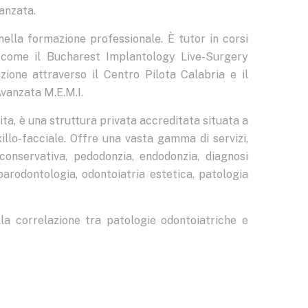
anzata.
 nella formazione professionale. È tutor in corsi
a, come il Bucharest Implantology Live-Surgery
zione attraverso il Centro Pilota Calabria e il
Avanzata M.E.M.I.
ita, è una struttura privata accreditata situata a
illo-facciale. Offre una vasta gamma di servizi,
conservativa, pedodonzia, endodonzia, diagnosi
 parodontologia, odontoiatria estetica, patologia
lla correlazione tra patologie odontoiatriche e