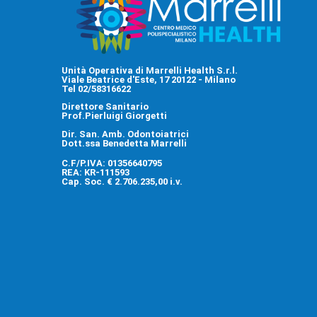
Unità Operativa di Marrelli Health S.r.l.
Viale Beatrice d'Este, 17 20122 - Milano
Tel 02/58316622
Direttore Sanitario
Prof.Pierluigi Giorgetti
Dir. San. Amb. Odontoiatrici
Dott.ssa Benedetta Marrelli
C.F/P.IVA: 01356640795
REA: KR-111593
Cap. Soc. € 2.706.235,00 i.v.