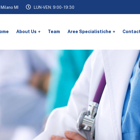
 Milano MI
LUN-VEN: 9:00- 19:30
ome
About Us
Team
Aree Specialistiche
Contac