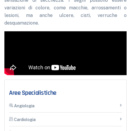
sensazione di secchezza.
I segni possono essere
variazioni di colore, come macchie, arrossamenti o
lesioni, ma anche ulcere, cisti, verruche o
desquamazione.
Aree Specialistiche
Angiologia
Cardiologia