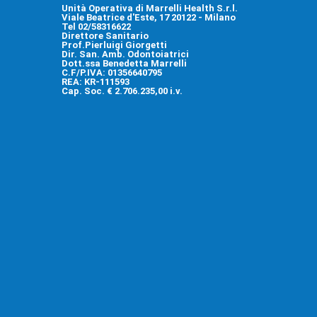
Unità Operativa di Marrelli Health S.r.l.
Viale Beatrice d'Este, 17 20122 - Milano
Tel 02/58316622
Direttore Sanitario
Prof.Pierluigi Giorgetti
Dir. San. Amb. Odontoiatrici
Dott.ssa Benedetta Marrelli
C.F/P.IVA: 01356640795
REA: KR-111593
Cap. Soc. € 2.706.235,00 i.v.