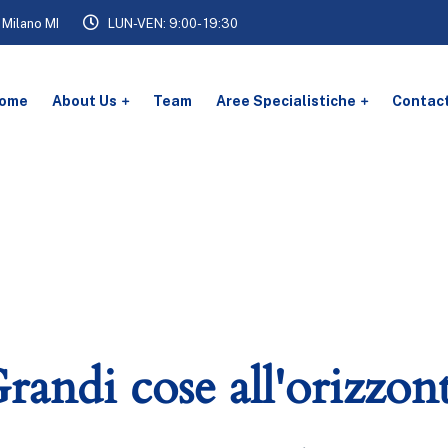
 Milano MI
LUN-VEN: 9:00- 19:30
ome
About Us
Team
Aree Specialistiche
Contac
randi cose all'orizzon