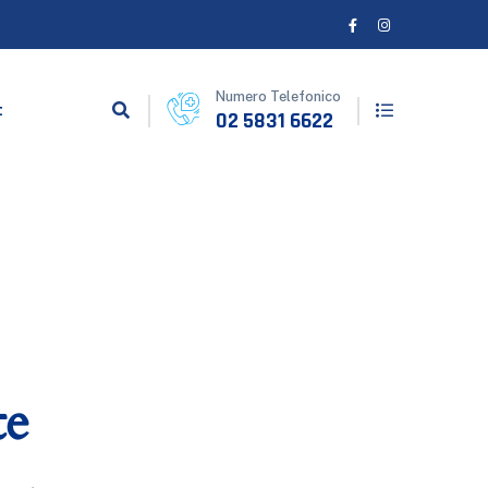
Numero Telefonico
t
02 5831 6622
te