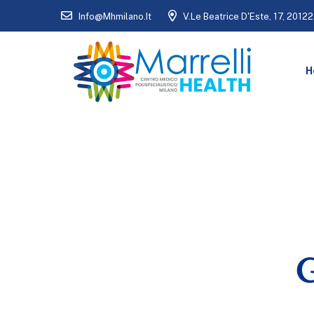
Info@mhmilano.it
V.le Beatrice D'Este, 17, 20122
H
G